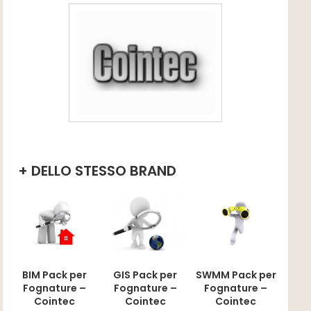
+ DELLO STESSO BRAND
BIM Pack per
SWMM Pack per
GIS Pack per
Fognature –
Fognature –
Fognature –
Cointec
Cointec
Cointec