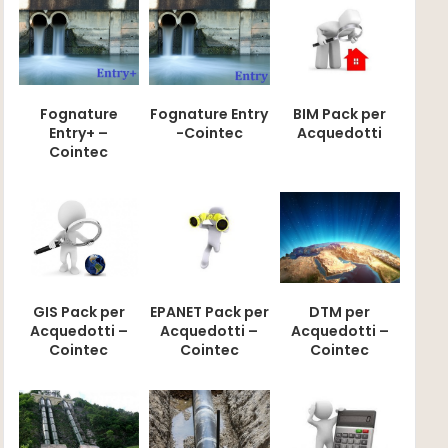
Fognature
Fognature Entry
BIM Pack per
Entry+ –
-Cointec
Acquedotti
Cointec
GIS Pack per
EPANET Pack per
DTM per
Acquedotti –
Acquedotti –
Acquedotti –
Cointec
Cointec
Cointec