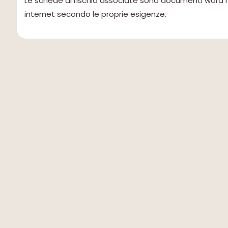
Le schede di rischio associate sono documenti word re
internet secondo le proprie esigenze.