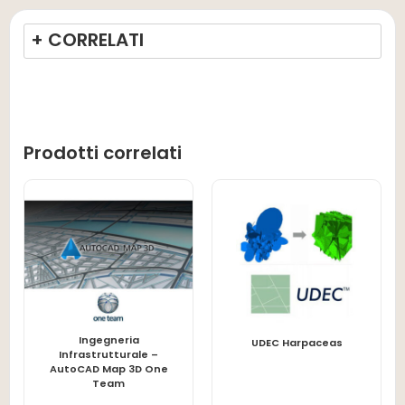
+ CORRELATI
Prodotti correlati
Ingegneria
LEGGI TUTTO
LEGGI TUTTO
UDEC Harpaceas
Infrastrutturale –
AutoCAD Map 3D One
Team