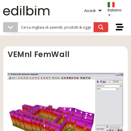
Italiano
Accedi
▼
VEMnl FemWall