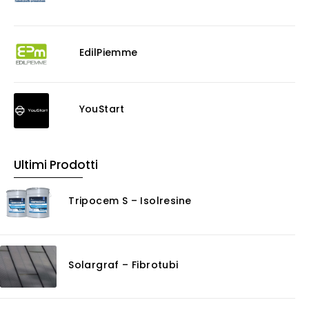
EdilPiemme
YouStart
Ultimi Prodotti
Tripocem S – Isolresine
Solargraf – Fibrotubi