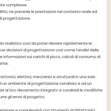
ente complesse.
fici, ne prevede le prestazioni nel contesto reale ed
 di progettazione.
do realistico cosí da poter rilevare rapidamente le
ue decisioni di progettazione cosí come l’analisi delle
e informazioni sui carichi di picco, calcoli di consumo di
ante.
ttonici, elettrici, meccanici e strutturali in una sola
 ad un ambiente di progettazione condiviso e ad un
azie al loro rilevamento integrato e condividi le modifiche
re gli errori di progetto.
imensione e complessità con strumenti architettonici