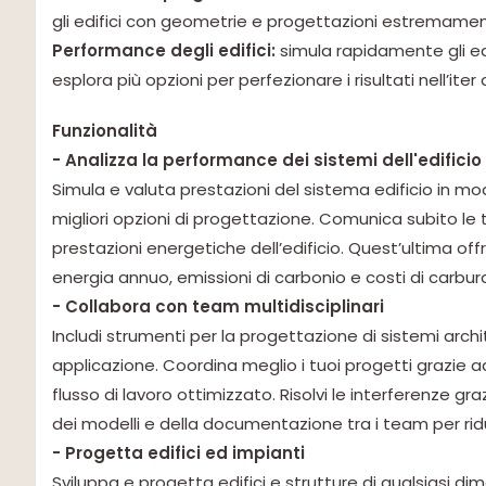
gli edifici con geometrie e progettazioni estremam
Performance degli edifici:
simula rapidamente gli edi
esplora più opzioni per perfezionare i risultati nell’iter
Funzionalità
- Analizza la performance dei sistemi dell'edificio
Simula e valuta prestazioni del sistema edificio in mo
migliori opzioni di progettazione. Comunica subito le t
prestazioni energetiche dell’edificio. Quest’ultima offr
energia annuo, emissioni di carbonio e costi di carbur
- Collabora con team multidisciplinari
Includi strumenti per la progettazione di sistemi archite
applicazione. Coordina meglio i tuoi progetti grazie
flusso di lavoro ottimizzato. Risolvi le interferenze gr
dei modelli e della documentazione tra i team per ridur
- Progetta edifici ed impianti
Sviluppa e progetta edifici e strutture di qualsiasi d