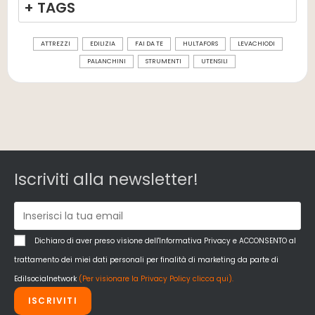
+ TAGS
ATTREZZI
EDILIZIA
FAI DA TE
HULTAFORS
LEVACHIODI
PALANCHINI
STRUMENTI
UTENSILI
Iscriviti alla newsletter!
Dichiaro di aver preso visione dell'Informativa Privacy e ACCONSENTO al
trattamento dei miei dati personali per finalità di marketing da parte di
Edilsocialnetwork
(Per visionare la Privacy Policy clicca qui).
ISCRIVITI