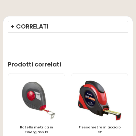
+ CORRELATI
Prodotti correlati
Rotella metrica in
Flessometro in acciaio
LEGGI TUTTO
LEGGI TUTTO
fiberglass FI
BT