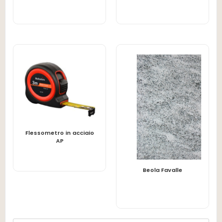
Flessometro in acciaio
LEGGI TUTTO
AP
LEGGI TUTTO
Beola Favalle