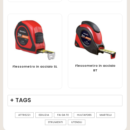
Flessometro in acciaio
LEGGI TUTTO
LEGGI TUTTO
Flessometro in acciaio SL
BT
+ TAGS
ATTREZZI
EDILIZIA
FAI DA TE
HULTAFORS
MARTELLI
STRUMENTI
UTENSILI