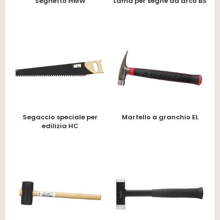
Seghetto HMW
Lama per seghe ad arco BS
Segaccio speciale per
Martello a granchio EL
edilizia HC