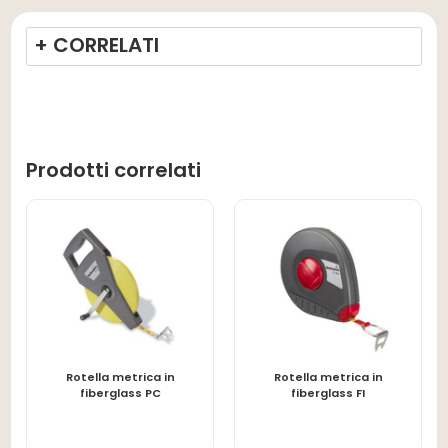
+ CORRELATI
Prodotti correlati
Rotella metrica in
Rotella metrica in
LEGGI TUTTO
LEGGI TUTTO
fiberglass PC
fiberglass FI