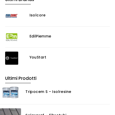
Isolcore
EdilPiemme
YouStart
Ultimi Prodotti
Tripocem S – Isolresine