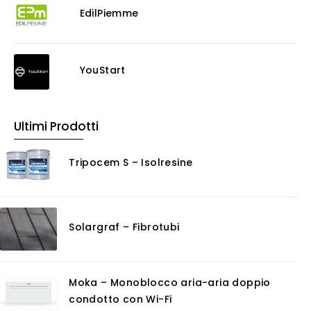
EdilPiemme
YouStart
Ultimi Prodotti
Tripocem S – Isolresine
Solargraf – Fibrotubi
Moka – Monoblocco aria-aria doppio
condotto con Wi-Fi