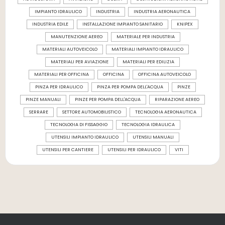
IMPIANTO IDRAULICO
INDUSTRIA
INDUSTRIA AERONAUTICA
INDUSTRIA EDILE
INSTALLAZIONE IMPIANTO SANITARIO
KNIPEX
MANUTENZIONE AEREO
MATERIALE PER INDUSTRIA
MATERIALI AUTOVEICOLO
MATERIALI IMPIANTO IDRAULICO
MATERIALI PER AVIAZIONE
MATERIALI PER EDILIZIA
MATERIALI PER OFFICINA
OFFICINA
OFFICINA AUTOVEICOLO
PINZA PER IDRAULICO
PINZA PER POMPA DELL'ACQUA
PINZE
PINZE MANUALI
PINZE PER POMPA DELL'ACQUA
RIPARAZIONE AEREO
SERRARE
SETTORE AUTOMOBILISTICO
TECNOLOGIA AERONAUTICA
TECNOLOGIA DI FISSAGGIO
TECNOLOGIA IDRAULICA
UTENSILI IMPIANTO IDRAULICO
UTENSILI MANUALI
UTENSILI PER CANTIERE
UTENSILI PER IDRAULICO
VITI