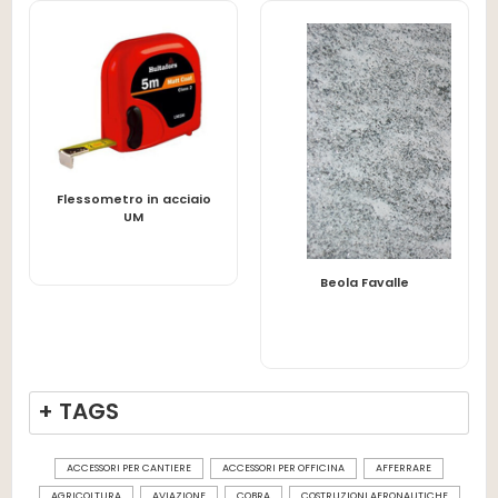
Flessometro in acciaio
LEGGI TUTTO
UM
LEGGI TUTTO
Beola Favalle
+ TAGS
ACCESSORI PER CANTIERE
ACCESSORI PER OFFICINA
AFFERRARE
AGRICOLTURA
AVIAZIONE
COBRA
COSTRUZIONI AERONAUTICHE