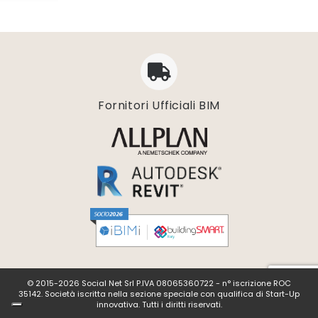
Fornitori Ufficiali BIM
© 2015-2026 Social Net Srl P.IVA 08065360722 - n° iscrizione ROC
35142. Società iscritta nella sezione speciale con qualifica di Start-Up
innovativa. Tutti i diritti riservati.