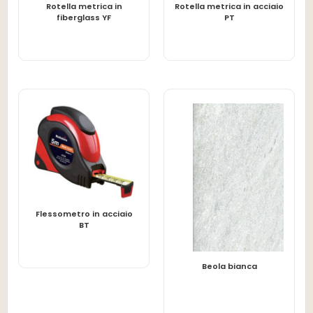
Rotella metrica in
Rotella metrica in acciaio
LEGGI TUTTO
LEGGI TUTTO
fiberglass YF
PT
Flessometro in acciaio
LEGGI TUTTO
BT
LEGGI TUTTO
Beola bianca