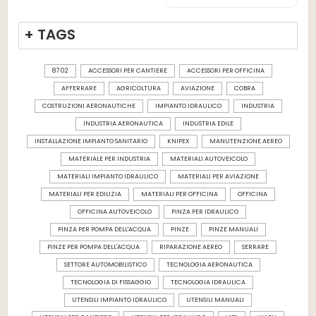
+ TAGS
87 02
ACCESSORI PER CANTIERE
ACCESSORI PER OFFICINA
AFFERRARE
AGRICOLTURA
AVIAZIONE
COBRA
COSTRUZIONI AERONAUTICHE
IMPIANTO IDRAULICO
INDUSTRIA
INDUSTRIA AERONAUTICA
INDUSTRIA EDILE
INSTALLAZIONE IMPIANTO SANITARIO
KNIPEX
MANUTENZIONE AEREO
MATERIALE PER INDUSTRIA
MATERIALI AUTOVEICOLO
MATERIALI IMPIANTO IDRAULICO
MATERIALI PER AVIAZIONE
MATERIALI PER EDILIZIA
MATERIALI PER OFFICINA
OFFICINA
OFFICINA AUTOVEICOLO
PINZA PER IDRAULICO
PINZA PER POMPA DELL'ACQUA
PINZE
PINZE MANUALI
PINZE PER POMPA DELL'ACQUA
RIPARAZIONE AEREO
SERRARE
SETTORE AUTOMOBILISTICO
TECNOLOGIA AERONAUTICA
TECNOLOGIA DI FISSAGGIO
TECNOLOGIA IDRAULICA
UTENSILI IMPIANTO IDRAULICO
UTENSILI MANUALI