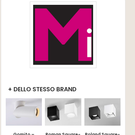
+ DELLO STESSO BRAND
Gomito –
Roman Square-
Roland Square-