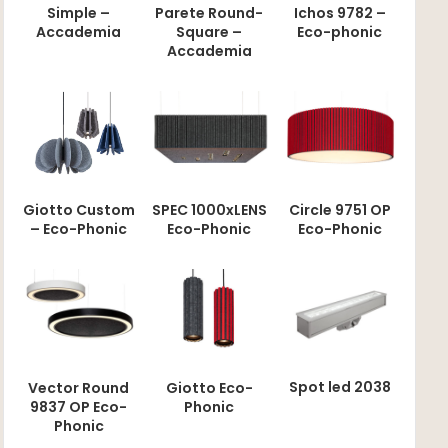
Simple –
Parete Round-
Ichos 9782 –
Accademia
Square –
Eco-phonic
Accademia
SPEC 1000xLENS
Circle 9751 OP
Giotto Custom
Eco-Phonic
Eco-Phonic
– Eco-Phonic
Spot led 2038
Vector Round
Giotto Eco-
9837 OP Eco-
Phonic
Phonic