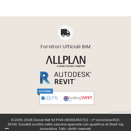
Fornitori Ufficiali BIM
© 2015-2026 Social Net Srl P.IVA 08065360722 - n° iscrizione ROC
35142. Società iscritta nella sezione speciale con qualifica di Start-Up
innovativa. Tutti i diritti riservati.