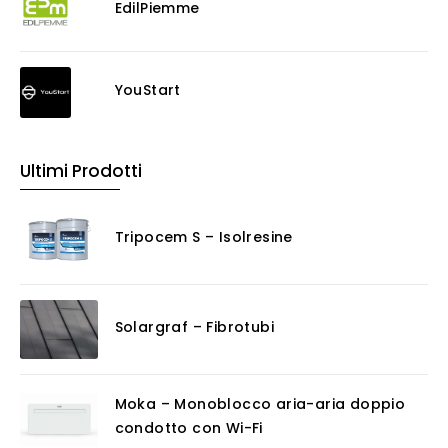
EdilPiemme
YouStart
Ultimi Prodotti
Tripocem S – Isolresine
Solargraf – Fibrotubi
Moka – Monoblocco aria-aria doppio
condotto con Wi-Fi