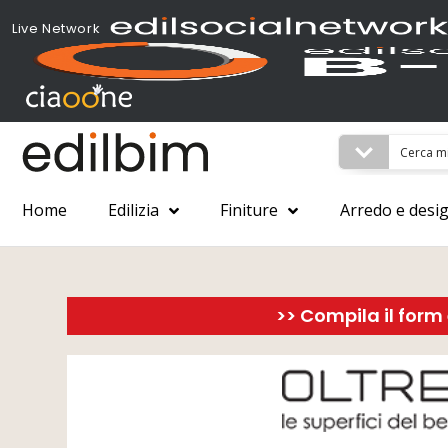
Live Network
Home
Edilizia
Finiture
Arredo e desi
>> Compila il form