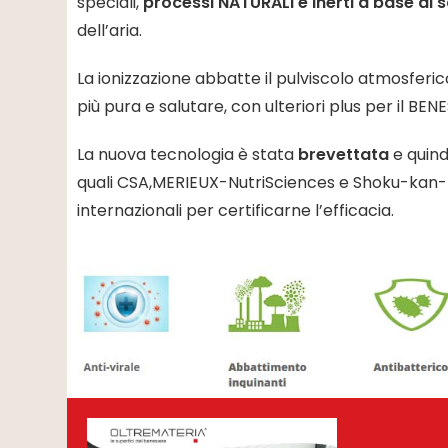
speciali,
processi NATURALI e inerti a base di s
dell’aria.
La ionizzazione abbatte il pulviscolo atmosferic
più pura e salutare, con ulteriori plus per il BENE
La nuova tecnologia è stata
brevettata
e quind
quali CSA,MERIEUX-NutriSciences e Shoku-kan-k
internazionali per certificarne l’efficacia.