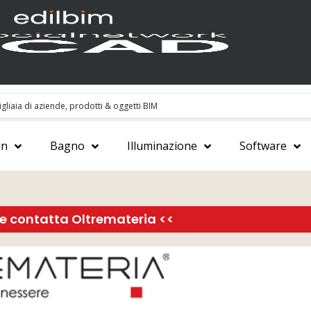
gn
Bagno
Illuminazione
Software
 e contatta Oltremateria <<