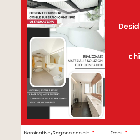
Desid
ch
Nominativo/Ragione sociale
Email