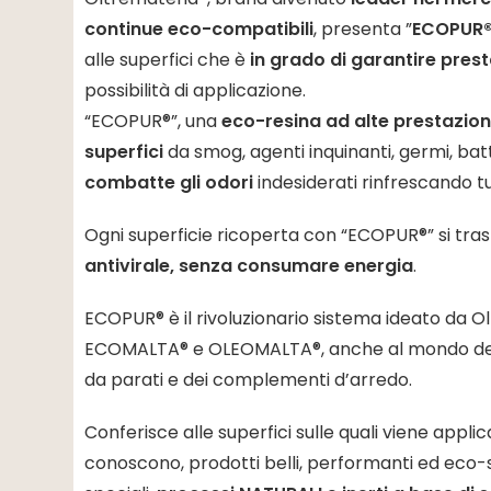
continue eco-compatibili
, presenta ”
ECOPUR
alle superfici che è
in grado di garantire pres
possibilità di applicazione.
“ECOPUR®”, una
eco-resina ad alte prestazion
superfici
da smog, agenti inquinanti, germi, bat
combatte gli odori
indesiderati rinfrescando t
Ogni superficie ricoperta con “ECOPUR®” si tra
antivirale, senza consumare energia
.
ECOPUR® è il rivoluzionario sistema ideato da Ol
ECOMALTA® e OLEOMALTA®, anche al mondo del mo
da parati e dei complementi d’arredo.
Conferisce alle superfici sulle quali viene appli
conoscono, prodotti belli, performanti ed eco-