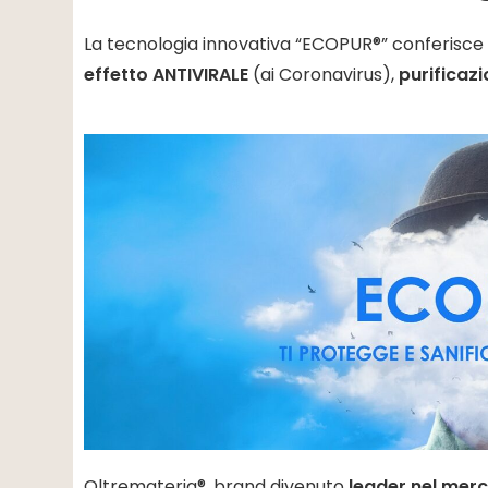
La tecnologia innovativa “ECOPUR®” conferisce al
effetto ANTIVIRALE
(ai Coronavirus),
purificazi
Oltremateria®, brand divenuto
leader nel merc