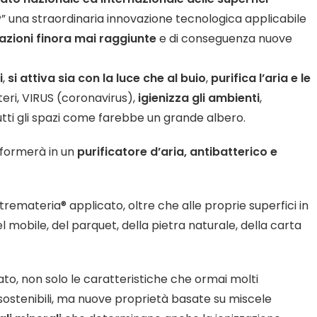
®
” una straordinaria innovazione tecnologica applicabile
tazioni finora mai raggiunte
e di conseguenza nuove
i
,
si attiva sia con la luce che al buio
,
purifica l’aria e le
teri, VIRUS (coronavirus),
igienizza gli ambienti
,
utti gli spazi come farebbe un grande albero.
sformerà in un
purificatore d’aria, antibatterico e
tremateria® applicato, oltre che alle proprie superfici in
bile, del parquet, della pietra naturale, della carta
cato, non solo le caratteristiche che ormai molti
sostenibili, ma nuove proprietà basate su miscele