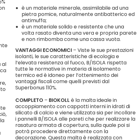
75%
con
è un materiale minerale, assimilabile ad una
pietra pomice, naturalmente antibatterico ed
antimuffa;
è un materiale solido e resistente che una
volta rasato diventa una vera e propria parete
e non rimbomba come una cassa vuota.
nte
VANTAGGI ECONOMICI
– Viste le sue prestazioni
isolanti, le sue caratteristiche di ecologia e
l’elevata resistenza al fuoco, B/ISOLA rispetta
 al
tutte le normative in materia di isolamento
ica
termico ed è idoneo per l’ottenimento dei
vantaggi fiscali come quelli previsti dal
re,
Superbonus 110%.
sto
COMPLETO
–
BIOKOLL
è la malta ideale in
accoppiamento con cappotti interni in idrati di
nte
silicato di calcio e viene utilizzata sia per incollare
iò,
i pannelli B/ISOLA alle pareti che per realizzare la
la
rasatura armata di copertura, sulla quale poi si
potrà procedere direttamente con la
a
decorazione. Questa malta è realizzata con