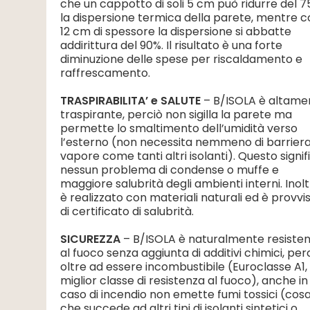
che un cappotto di soli 5 cm può ridurre del 
la dispersione termica della parete, mentre 
12 cm di spessore la dispersione si abbatte
addirittura del 90%. Il risultato è una forte
diminuzione delle spese per riscaldamento e
raffrescamento.
TRASPIRABILITA’ e SALUTE
– B/ISOLA è altame
traspirante, perciò non sigilla la parete ma
permette lo smaltimento dell’umidità verso
l’esterno (non necessita nemmeno di barriera
vapore come tanti altri isolanti). Questo signif
nessun problema di condense o muffe e
maggiore salubrità degli ambienti interni. Inolt
è realizzato con materiali naturali ed è provvi
di certificato di salubrità.
SICUREZZA
– B/ISOLA è naturalmente resiste
al fuoco senza aggiunta di additivi chimici, perc
oltre ad essere incombustibile (Euroclasse A1, 
miglior classe di resistenza al fuoco), anche in
caso di incendio non emette fumi tossici (cos
che succede ad altri tipi di isolanti sintetici o