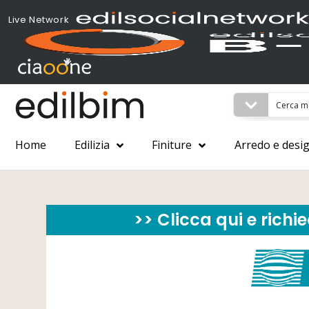
Live Network
Home
Edilizia
Finiture
Arredo e desi
>> Clicca qui e richi