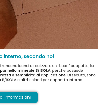
o interno, secondo noi
 li rendono idonei a realizzare un “buon” cappotto,
la
l pannello minerale B/ISOLA
, perché possiede
urezza
e
semplicità di applicazione
. Di seguito, sono
a B/ISOLA e altri isolanti per cappotto interno.
di informazioni