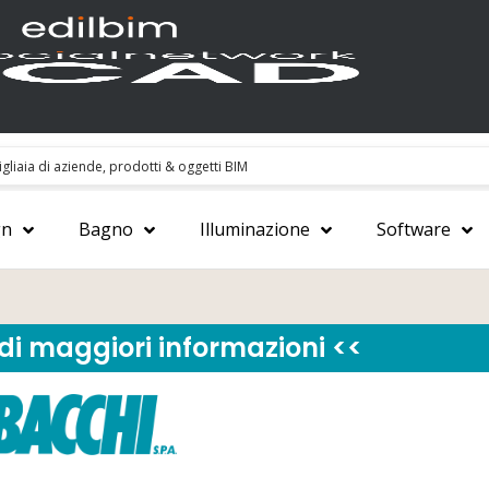
gn
Bagno
Illuminazione
Software
edi maggiori informazioni <<