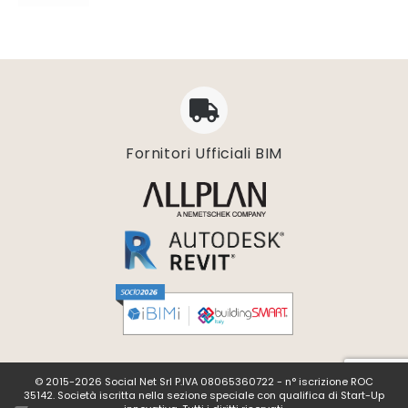
Fornitori Ufficiali BIM
© 2015-2026 Social Net Srl P.IVA 08065360722 - n° iscrizione ROC
35142. Società iscritta nella sezione speciale con qualifica di Start-Up