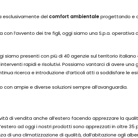
upa esclusivamente del
comfort ambientale
progettando e d
 con l’avvento dei tre figli, oggi siamo una S.p.a. operativa
ggi siamo presenti con più di 40 agenzie sul territorio italiano
interventi rapidi e risolutivi. Possiamo vantarci di avere una
nua ricerca e introduzione d’articoli atti a soddisfare le es
o con ampie e diverse soluzioni sempre all’avanguardia.
tività di vendita anche all’estero facendo apprezzare la qual
l’estero ad oggi i nostri prodotti sono apprezzati in oltre 35
nza di una climatizzazione di qualità, dall’abitazione agli alberg