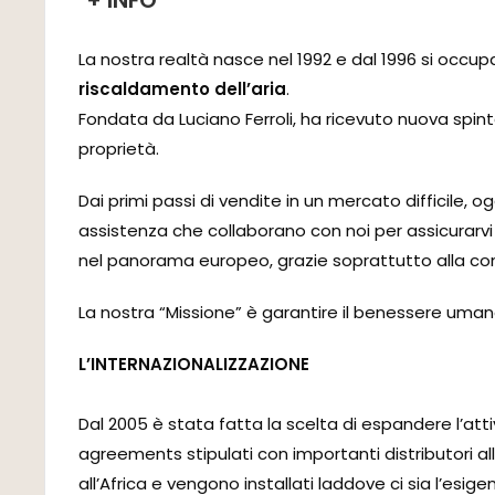
+ INFO
La nostra realtà nasce nel 1992 e dal 1996 si occ
riscaldamento dell’aria
.
Fondata da Luciano Ferroli, ha ricevuto nuova spinta
proprietà.
Dai primi passi di vendite in un mercato difficile, o
assistenza che collaborano con noi per assicurarvi 
nel panorama europeo, grazie soprattutto alla conti
La nostra “Missione” è garantire il benessere uman
L’INTERNAZIONALIZZAZIONE
Dal 2005 è stata fatta la scelta di espandere l’at
agreements stipulati con importanti distributori al
all’Africa e vengono installati laddove ci sia l’esige