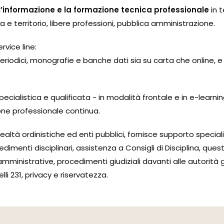
 l’informazione e la formazione tecnica professionale
in t
ca e territorio, libere professioni, pubblica amministrazione.
vice line:
 periodici, monografie e banche dati sia su carta che online, e
ialistica e qualificata - in modalità frontale e in e-learni
ione professionale continua.
ealtà ordinistiche ed enti pubblici, fornisce supporto speci
imenti disciplinari, assistenza a Consigli di Disciplina, ques
mministrative, procedimenti giudiziali davanti alle autorità g
i 231, privacy e riservatezza.