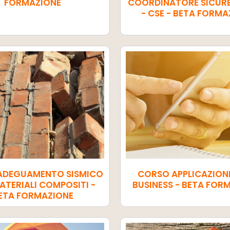
FORMAZIONE
COORDINATORE SICURE
- CSE - BETA FORMA
ADEGUAMENTO SISMICO
CORSO APPLICAZIONI 
TERIALI COMPOSITI -
BUSINESS - BETA FOR
ETA FORMAZIONE