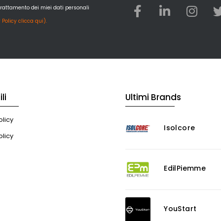
trattamento dei miei dati personali
 Policy clicca qui).
li
Ultimi Brands
licy
Isolcore
olicy
EdilPiemme
YouStart