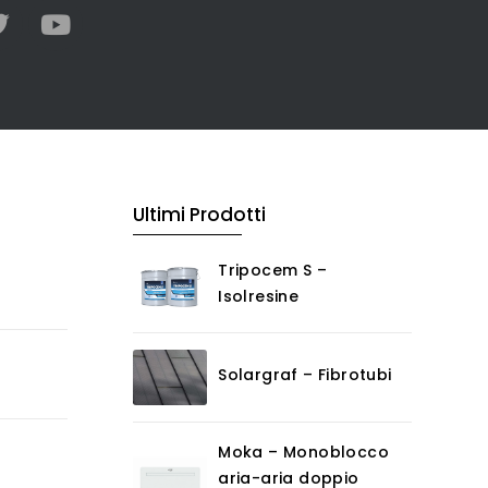
Ultimi Prodotti
Tripocem S –
Isolresine
Solargraf – Fibrotubi
Moka – Monoblocco
aria-aria doppio