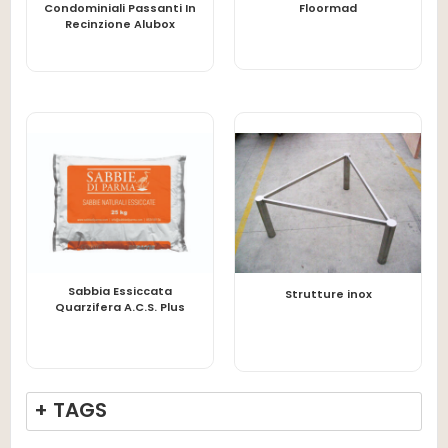
Condominiali Passanti In
Floormad
Recinzione Alubox
Sabbia Essiccata
LEGGI TUTTO
LEGGI TUTTO
Strutture inox
Quarzifera A.C.S. Plus
+ TAGS