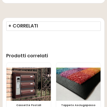
+ CORRELATI
Prodotti correlati
Cassette Postali
Tappeto Asciugapasso
LEGGI TUTTO
LEGGI TUTTO