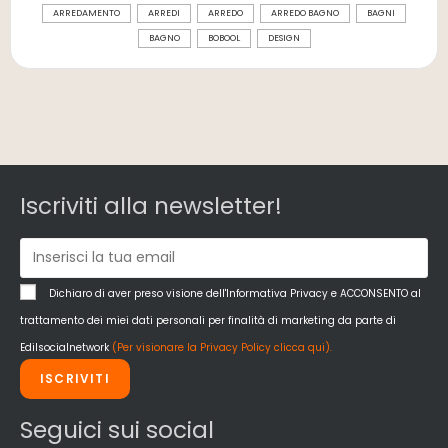
ARREDAMENTO
ARREDI
ARREDO
ARREDO BAGNO
BAGNI
BAGNO
BOBOOL
DESIGN
Iscriviti alla newsletter!
Dichiaro di aver preso visione dell'Informativa Privacy e ACCONSENTO al
trattamento dei miei dati personali per finalità di marketing da parte di
Edilsocialnetwork
(Per visionare la Privacy Policy clicca qui).
ISCRIVITI
Seguici sui social