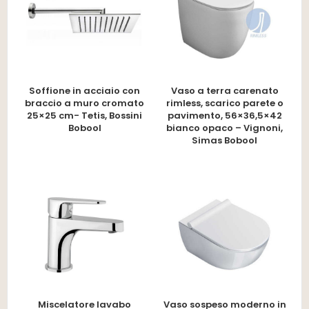
Soffione in acciaio con
Vaso a terra carenato
braccio a muro cromato
rimless, scarico parete o
25×25 cm- Tetis, Bossini
pavimento, 56×36,5×42
Bobool
bianco opaco – Vignoni,
Simas Bobool
Miscelatore lavabo
Vaso sospeso moderno in