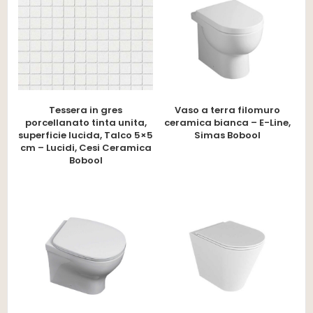
Tessera in gres
Vaso a terra filomuro
porcellanato tinta unita,
ceramica bianca – E-Line,
superficie lucida, Talco 5×5
Simas Bobool
cm – Lucidi, Cesi Ceramica
Bobool