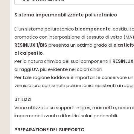
Sistema impermeabilizzante poliuretanico
E’ un sistema poliuretanico
bicomponente
, costituit
aromatico con interposizione di tessuto di vetro (MA
RESINLUX 1/BIS
presenta un ottimo grado di
elastici
al calpestio
.
Per la natura chimica dei suoi componenti il
RESINLUX 
ai raggi UV, più evidente nei colori chiari.
Per tale ragione laddove è importante conservare un 
verniciatura con smalti poliuretanici resistenti ai rag
UTILIZZI
Viene utilizzato su supporti in gres, marmette, ceram
impermeabilizzante di lastrici solari pedonabili.
PREPARAZIONE DEL SUPPORTO