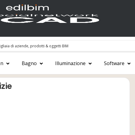
gn
Bagno
Illuminazione
Software
izie