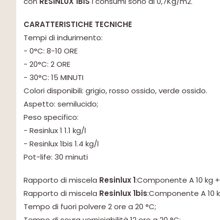
con
RESINLUX 1BIS
i consumi sono di 0,7Kg/m2.
CARATTERISTICHE TECNICHE
Tempi di indurimento:
- 0°C: 8-10 ORE
- 20°C: 2 ORE
- 30°C: 15 MINUTI
Colori disponibili: grigio, rosso ossido, verde ossido.
Aspetto: semilucido;
Peso specifico:
- Resinlux 1 1.1 kg/l
- Resinlux 1bis 1.4 kg/l
Pot-life: 30 minuti
Rapporto di miscela
Resinlux 1
:Componente A 10 kg +
Rapporto di miscela
Resinlux 1bis
:Componente A 10 k
Tempo di fuori polvere 2 ore a 20 °C;
Tempo di sovra verniciabilità 12 ore a 20 °C;