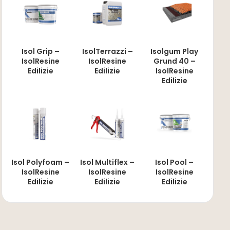
Isol Grip –
IsolTerrazzi –
Isolgum Play
IsolResine
IsolResine
Grund 40 –
Edilizie
Edilizie
IsolResine
Edilizie
Isol Polyfoam –
Isol Multiflex –
Isol Pool –
IsolResine
IsolResine
IsolResine
Edilizie
Edilizie
Edilizie