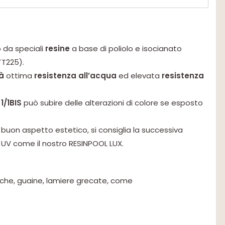
o da speciali
resine
a base di poliolo e isocianato
TT225).
tà
ottima
resistenza all’acqua
ed elevata
resistenza
1/1BIS
può subire delle alterazioni di colore se esposto
buon aspetto estetico, si consiglia la successiva
gi UV come il nostro RESINPOOL LUX.
iche, guaine, lamiere grecate, come