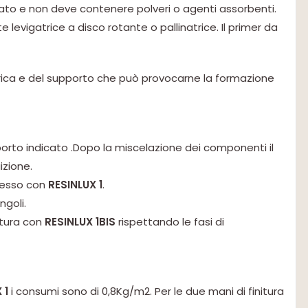
sato e non deve contenere polveri o agenti assorbenti.
 levigatrice a disco rotante o pallinatrice. Il primer da
rica e del supporto che può provocarne la formazione
to indicato .Dopo la miscelazione dei componenti il
izione.
stesso con
RESINLUX 1
.
ngoli.
itura con
RESINLUX 1BIS
rispettando le fasi di
 1
i consumi sono di 0,8Kg/m2. Per le due mani di finitura