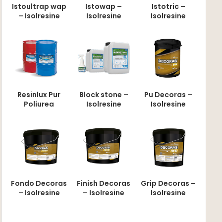
Istoultrap wap
Istowap –
Istotric –
– Isolresine
Isolresine
Isolresine
Block stone –
Pu Decoras –
Resinlux Pur
Isolresine
Isolresine
Poliurea
Fondo Decoras
Finish Decoras
Grip Decoras –
– Isolresine
– Isolresine
Isolresine