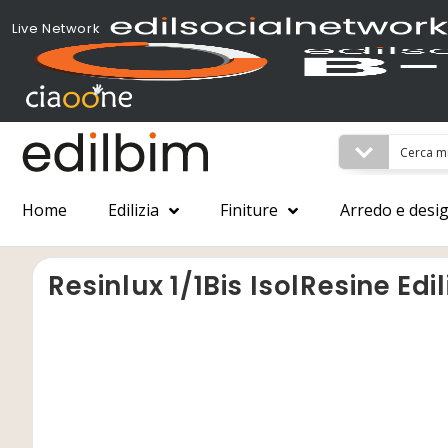
Live Network
Home
Edilizia
Finiture
Arredo e desi
Resinlux 1/1Bis IsolResine Edil