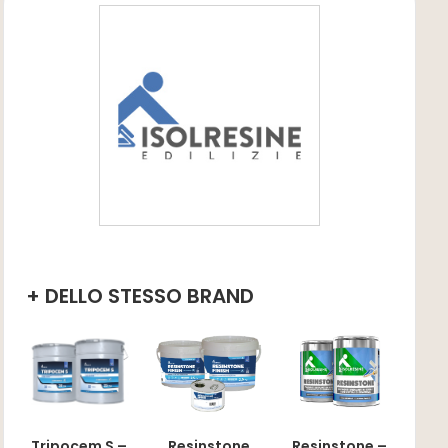
+ DELLO STESSO BRAND
Tripocem S –
Resinstone –
Resinstone