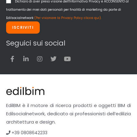
Dichiaro di aver preso visione dell'Informativa Privacy e ACCONSENTO al
trattamento dei miei dati personali per finalità di marketing da parte di
Edilsocialnetwork
(Per visionare la Privacy Policy clicca qui).
ISCRIVITI
Seguici sui social
EdilBIM è il motore di ricerca prodotti e oggetti BIM di
Edilsocialnetwork, dedicato ai professionisti dell’edilizia
architettura e design.
+39 0808642233