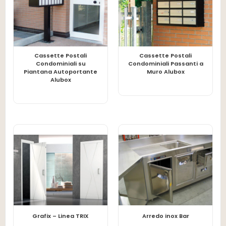
Cassette Postali
Cassette Postali
LEGGI TUTTO
LEGGI TUTTO
Condominiali su
Condominiali Passanti a
Piantana Autoportante
Muro Alubox
Alubox
LEGGI TUTTO
LEGGI TUTTO
Grafix – Linea TRIX
Arredo inox Bar