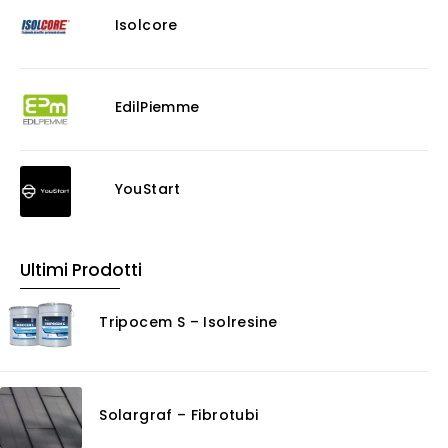
Isolcore
EdilPiemme
YouStart
Ultimi Prodotti
Tripocem S – Isolresine
Solargraf – Fibrotubi