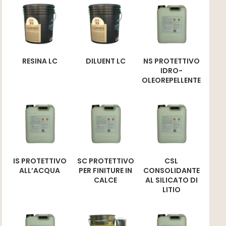
RESINA LC
DILUENT LC
NS PROTETTIVO
IDRO-
OLEOREPELLENTE
IS PROTETTIVO
SC PROTETTIVO
CSL
ALL’ACQUA
PER FINITURE IN
CONSOLIDANTE
CALCE
AL SILICATO DI
LITIO