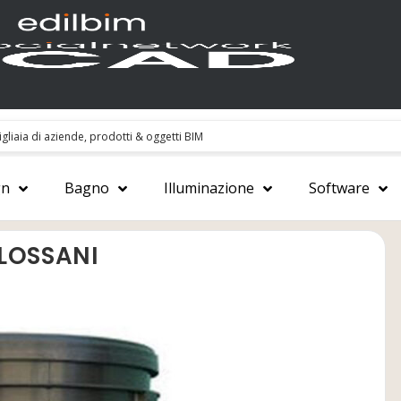
gn
Bagno
Illuminazione
Software
ILOSSANI