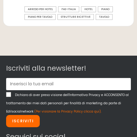
ARREDO PER HOTEL
FAS-ITALIA
HOTEL
PIANO
PIANO PER TAVOLO
STRUTTURE RICETTIVE
TAVOLO
Iscriviti alla newsletter!
Dichiaro di aver preso visione dell'Informativa Privacy e ACCONSENTO al
trattamento dei miei dati personali per finalità di marketing da parte di
Edilsocialnetwork
(Per visionare la Privacy Policy clicca qui).
ISCRIVITI
Seguici sui social