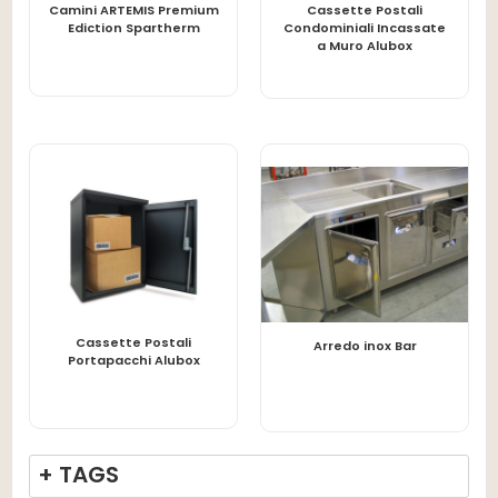
Camini ARTEMIS Premium
Cassette Postali
LEGGI TUTTO
LEGGI TUTTO
Ediction Spartherm
Condominiali Incassate
a Muro Alubox
Cassette Postali
LEGGI TUTTO
LEGGI TUTTO
Arredo inox Bar
Portapacchi Alubox
+ TAGS