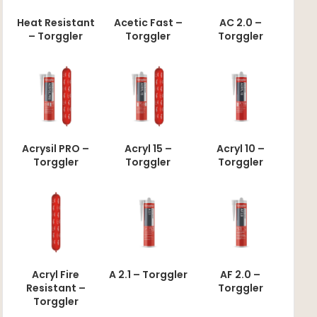
Heat Resistant
Acetic Fast –
AC 2.0 –
– Torggler
Torggler
Torggler
Acrysil PRO –
Acryl 15 –
Acryl 10 –
Torggler
Torggler
Torggler
Acryl Fire
A 2.1 – Torggler
AF 2.0 –
Resistant –
Torggler
Torggler