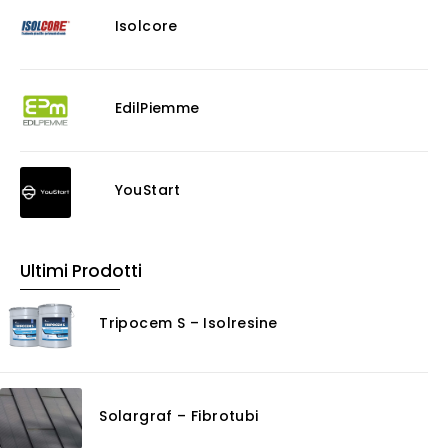
Isolcore
EdilPiemme
YouStart
Ultimi Prodotti
Tripocem S – Isolresine
Solargraf – Fibrotubi