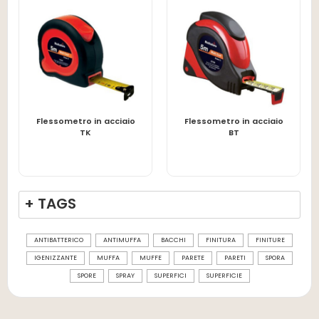
Flessometro in acciaio
Flessometro in acciaio
LEGGI TUTTO
LEGGI TUTTO
TK
BT
+ TAGS
ANTIBATTERICO
ANTIMUFFA
BACCHI
FINITURA
FINITURE
IGENIZZANTE
MUFFA
MUFFE
PARETE
PARETI
SPORA
SPORE
SPRAY
SUPERFICI
SUPERFICIE