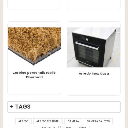
Zerbino personalizzabile
LEGGI TUTTO
LEGGI TUTTO
Arredo inox Casa
Floormad
+ TAGS
ARREDO
ARREDO PER HOTEL
CAMERA
CAMERA DA LETTO