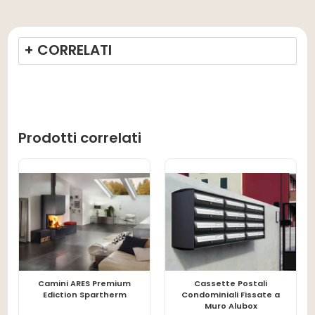
+ CORRELATI
Prodotti correlati
Camini ARES Premium
Cassette Postali
LEGGI TUTTO
LEGGI TUTTO
Ediction Spartherm
Condominiali Fissate a
Muro Alubox