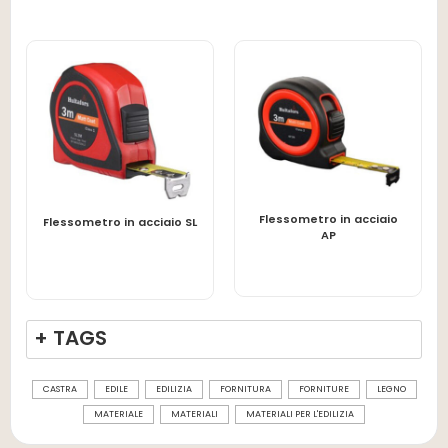
Flessometro in acciaio
LEGGI TUTTO
LEGGI TUTTO
Flessometro in acciaio SL
AP
+ TAGS
CASTRA
EDILE
EDILIZIA
FORNITURA
FORNITURE
LEGNO
MATERIALE
MATERIALI
MATERIALI PER L'EDILIZIA