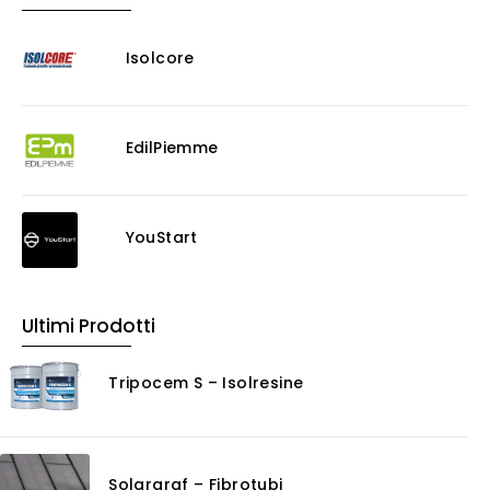
Isolcore
EdilPiemme
YouStart
Ultimi Prodotti
Tripocem S – Isolresine
Solargraf – Fibrotubi