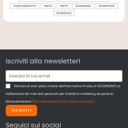
EUROCASSONETTO
PORTA
PORTE
SCOMPARSA
SCORREVOLE
SCORREVOLI
Iscriviti alla newsletter!
Dichiaro di aver preso visione dell'Informativa Privacy e ACCONSENTO al
trattamento dei miei dati personali per finalità di marketing da parte di
Edilsocialnetwork
(Per visionare la Privacy Policy clicca qui).
ISCRIVITI
Seguici sui social