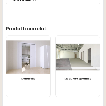
Prodotti correlati
LEGGI TUTTO
LEGGI TUTTO
Donatello
Modulare Epomalt