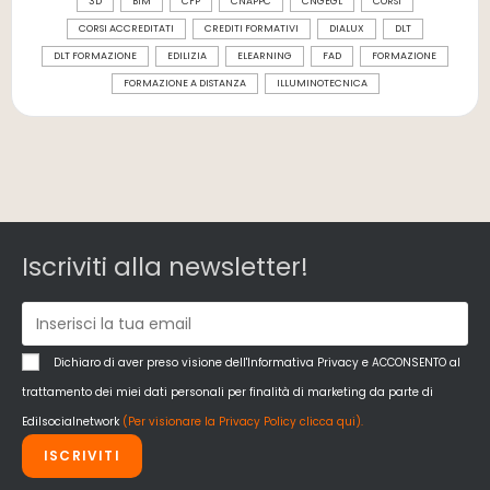
3D
BIM
CFP
CNAPPC
CNGEGL
CORSI
CORSI ACCREDITATI
CREDITI FORMATIVI
DIALUX
DLT
DLT FORMAZIONE
EDILIZIA
ELEARNING
FAD
FORMAZIONE
FORMAZIONE A DISTANZA
ILLUMINOTECNICA
Iscriviti alla newsletter!
Dichiaro di aver preso visione dell'Informativa Privacy e ACCONSENTO al
trattamento dei miei dati personali per finalità di marketing da parte di
Edilsocialnetwork
(Per visionare la Privacy Policy clicca qui).
ISCRIVITI