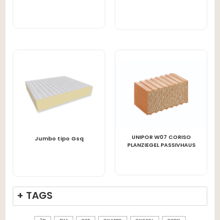
UNIPOR W07 CORISO
LEGGI TUTTO
LEGGI TUTTO
Jumbo tipo Gsq
PLANZIEGEL PASSIVHAUS
+ TAGS