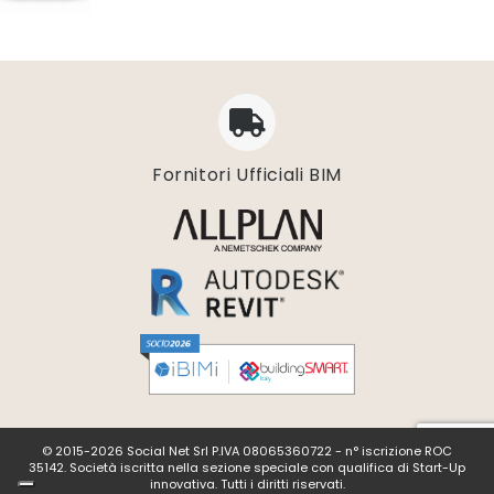
Fornitori Ufficiali BIM
© 2015-2026 Social Net Srl P.IVA 08065360722 - n° iscrizione ROC
35142. Società iscritta nella sezione speciale con qualifica di Start-Up
innovativa. Tutti i diritti riservati.