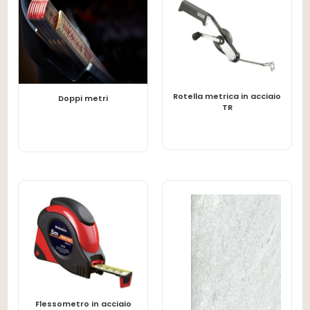
Rotella metrica in acciaio
LEGGI TUTTO
LEGGI TUTTO
Doppi metri
TR
Flessometro in acciaio
LEGGI TUTTO