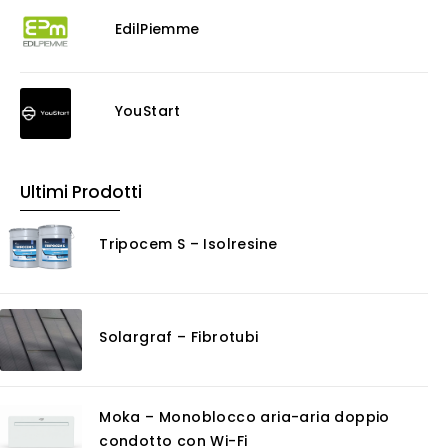
EdilPiemme
YouStart
Ultimi Prodotti
Tripocem S – Isolresine
Solargraf – Fibrotubi
Moka – Monoblocco aria-aria doppio
condotto con Wi-Fi