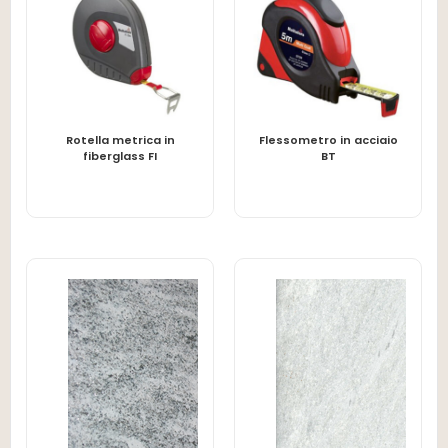
Rotella metrica in
Flessometro in acciaio
LEGGI TUTTO
LEGGI TUTTO
fiberglass FI
BT