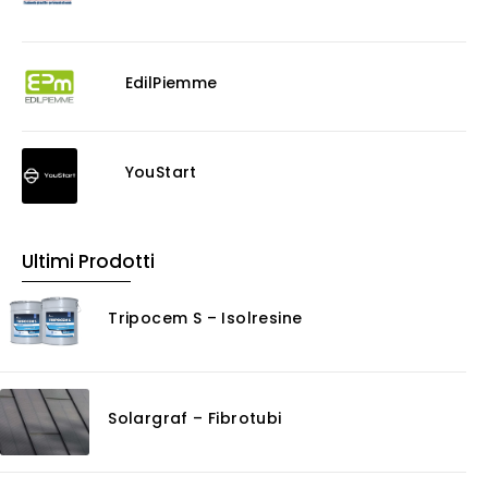
EdilPiemme
YouStart
Ultimi Prodotti
Tripocem S – Isolresine
Solargraf – Fibrotubi