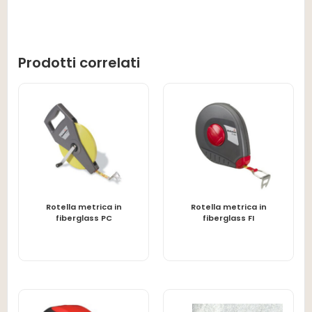
Prodotti correlati
Rotella metrica in
Rotella metrica in
LEGGI TUTTO
LEGGI TUTTO
fiberglass PC
fiberglass FI