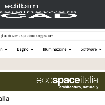
gn
Bagno
Illuminazione
Software
alia