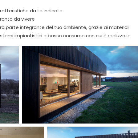
ratteristiche da te indicate
pronto da vivere
à parte integrante del tuo ambiente, grazie ai materiali
sistemi impiantistici a basso consumo con cui è realizzato