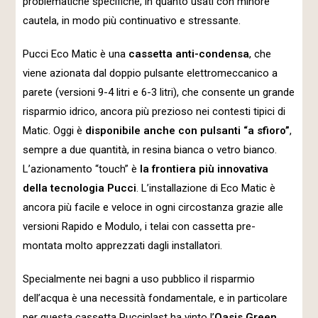
problematiche specifiche, in quanto usati con minore
cautela, in modo più continuativo e stressante.
Pucci Eco Matic è una
cassetta anti-condensa
, che
viene azionata dal doppio pulsante elettromeccanico a
parete (versioni 9-4 litri e 6-3 litri), che consente un grande
risparmio idrico, ancora più prezioso nei contesti tipici di
Matic. Oggi è
disponibile anche con pulsanti “a sfioro”
,
sempre a due quantità, in resina bianca o vetro bianco.
L’azionamento “touch” è
la frontiera più innovativa
della tecnologia Pucci
. L’installazione di Eco Matic è
ancora più facile e veloce in ogni circostanza grazie alle
versioni Rapido e Modulo, i telai con cassetta pre-
montata molto apprezzati dagli installatori.
Specialmente nei bagni a uso pubblico il risparmio
dell’acqua è una necessità fondamentale, e in particolare
per questa cassetta Pucciplast ha vinto l’
Oasis Green