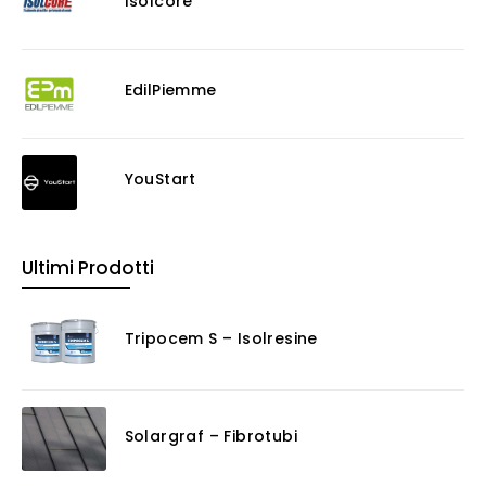
Isolcore
EdilPiemme
YouStart
Ultimi Prodotti
Tripocem S – Isolresine
Solargraf – Fibrotubi