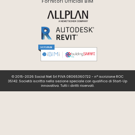
Fornitori Ufficiali BIM
© 2015-2026 Social Net Srl P.IVA 08065360722 - n° iscrizione ROC
35142. Società iscritta nella sezione speciale con qualifica di Start-Up
innovativa. Tutti i diritti riservati.