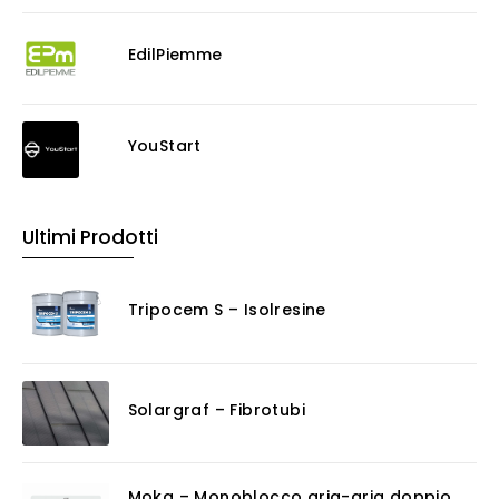
EdilPiemme
YouStart
Ultimi Prodotti
Tripocem S – Isolresine
Solargraf – Fibrotubi
Moka – Monoblocco aria-aria doppio