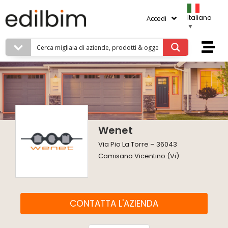
Italiano
Accedi
▼
Wenet
Via Pio La Torre – 36043
Camisano Vicentino (Vi)
CONTATTA L'AZIENDA