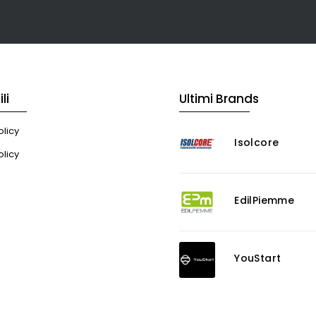
li
Ultimi Brands
licy
Isolcore
olicy
EdilPiemme
YouStart