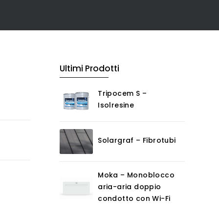
Ultimi Prodotti
Tripocem S –
Isolresine
Solargraf – Fibrotubi
Moka – Monoblocco
aria-aria doppio
condotto con Wi-Fi