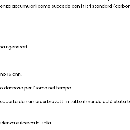
 senza accumularli come succede con i filtri standard (carboni
ma rigenerati.
eno 15 anni.
zono dannoso per l’uomo nel tempo.
coperta da numerosi brevetti in tutto il mondo ed è stata te
ienza e ricerca in Italia.