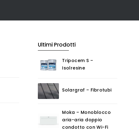
Ultimi Prodotti
Tripocem S –
Isolresine
Solargraf – Fibrotubi
Moka – Monoblocco
aria-aria doppio
condotto con Wi-Fi