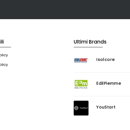
li
Ultimi Brands
licy
Isolcore
olicy
EdilPiemme
YouStart