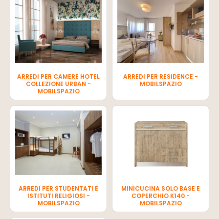
ARREDI PER CAMERE HOTEL
ARREDI PER RESIDENCE -
COLLEZIONE URBAN -
MOBILSPAZIO
MOBILSPAZIO
ARREDI PER STUDENTATI E
MINICUCINA SOLO BASE E
ISTITUTI RELIGIOSI -
COPERCHIO K140 -
MOBILSPAZIO
MOBILSPAZIO