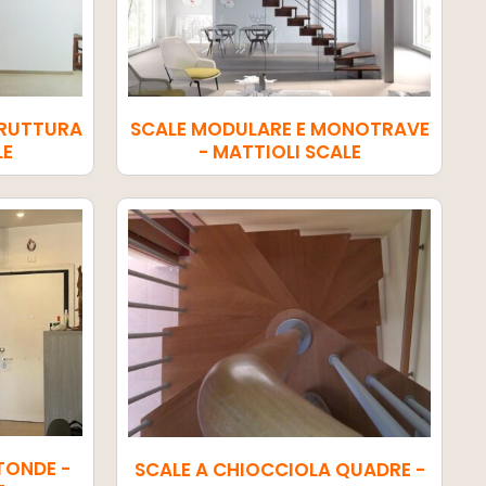
TRUTTURA
SCALE MODULARE E MONOTRAVE
LE
- MATTIOLI SCALE
TONDE -
SCALE A CHIOCCIOLA QUADRE -