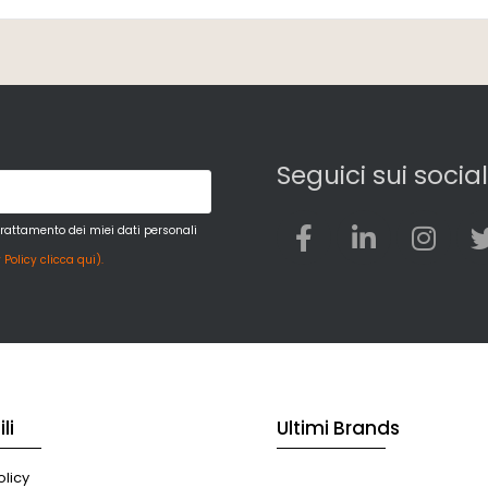
Seguici sui social
trattamento dei miei dati personali
 Policy clicca qui).
li
Ultimi Brands
licy