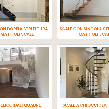
CON DOPPIA STRUTTURA
SCALE CON SINGOLA S
 MATTIOLI SCALE
- MATTIOLI SCA
 ELICOIDALI QUADRE -
SCALE A CHIOCCIOLA 