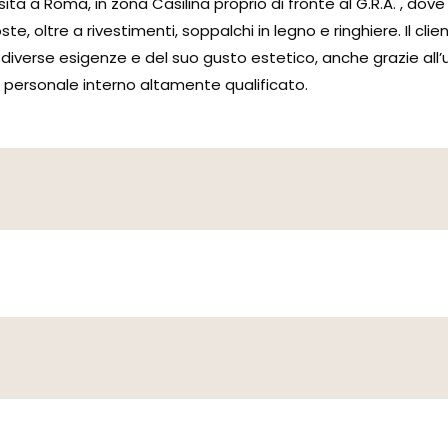
a Roma, in zona Casilina proprio di fronte al G.R.A. , dove i 
, oltre a rivestimenti, soppalchi in legno e ringhiere. Il clien
 diverse esigenze e del suo gusto estetico, anche grazie all’
da personale interno altamente qualificato.