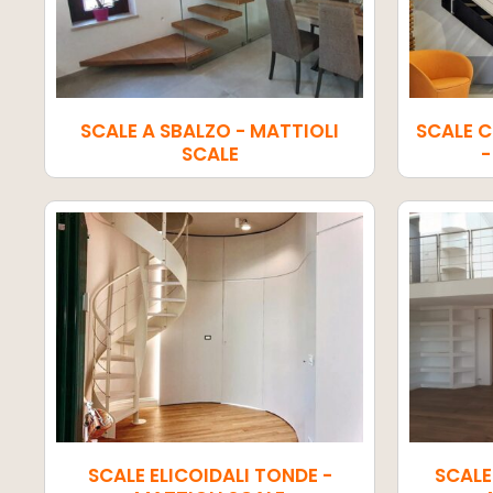
SCALE A SBALZO - MATTIOLI
SCALE 
SCALE
-
SCALE ELICOIDALI TONDE -
SCALE