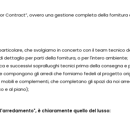
rior Contract”, ovvero una gestione completa della fornitura 
particolare, che svolgiamo in concerto con il team tecnico del
ettaglio per parti della fornitura, o per l'intero ambiente;
fica e successivi sopralluoghi tecnici prima della consegna e 
e che compongono gli arredi che forniamo fedeli al progetto ori
 mobili e complementi, che completano gli spazi da noi arre
o e al piano);
r l'arredamento", è chiaramente quello del lusso: