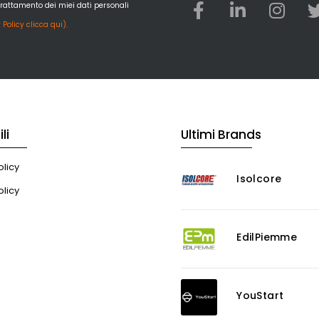
trattamento dei miei dati personali
 Policy clicca qui).
li
Ultimi Brands
licy
Isolcore
olicy
EdilPiemme
YouStart