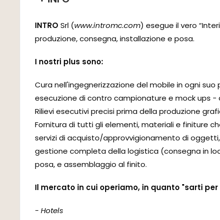
INTRO
Srl (
www.intromc.com
) esegue il vero “Inte
produzione, consegna, installazione e posa.
I nostri plus sono:
Cura nell'ingegnerizzazione del mobile in ogni suo 
esecuzione di contro campionature e mock ups - di d
Rilievi esecutivi precisi prima della produzione gra
Fornitura di tutti gli elementi, materiali e finitur
servizi di acquisto/approvvigionamento di oggetti,
gestione completa della logistica (consegna in loc
posa, e assemblaggio al finito.
Il mercato in cui operiamo, in quanto "sarti pe
- Hotels