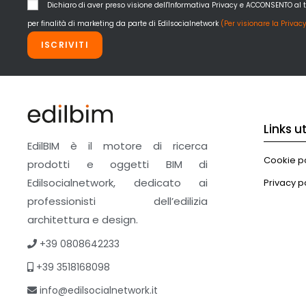
Dichiaro di aver preso visione dell'Informativa Privacy e ACCONSENTO al 
per finalità di marketing da parte di Edilsocialnetwork
(Per visionare la Privacy
ISCRIVITI
Links uti
EdilBIM è il motore di ricerca
Cookie po
prodotti e oggetti BIM di
Edilsocialnetwork, dedicato ai
Privacy p
professionisti dell’edilizia
architettura e design.
+39 0808642233
+39 3518168098
info@edilsocialnetwork.it