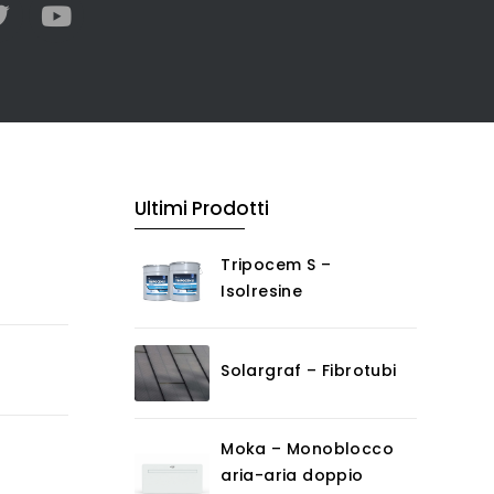
Ultimi Prodotti
Tripocem S –
Isolresine
Solargraf – Fibrotubi
Moka – Monoblocco
aria-aria doppio