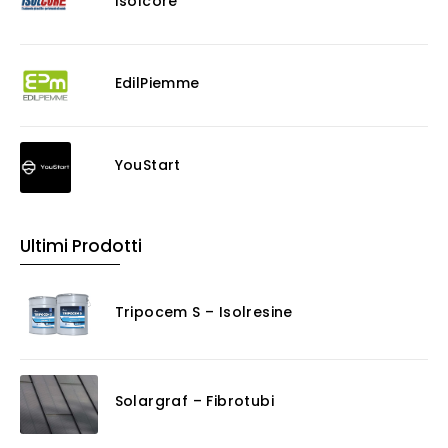
Isolcore
EdilPiemme
YouStart
Ultimi Prodotti
Tripocem S – Isolresine
Solargraf – Fibrotubi