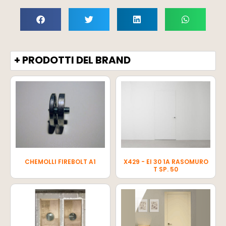
+ PRODOTTI DEL BRAND
CHEMOLLI FIREBOLT A1
X429 - EI 30 1A RASOMURO
T SP. 50