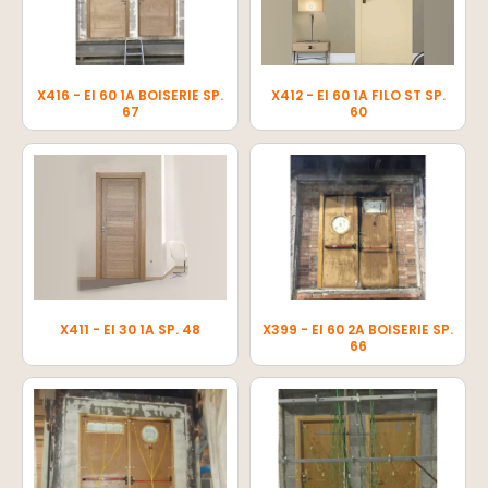
X416 - EI 60 1A BOISERIE SP.
X412 - EI 60 1A FILO ST SP.
67
60
X411 - EI 30 1A SP. 48
X399 - EI 60 2A BOISERIE SP.
66