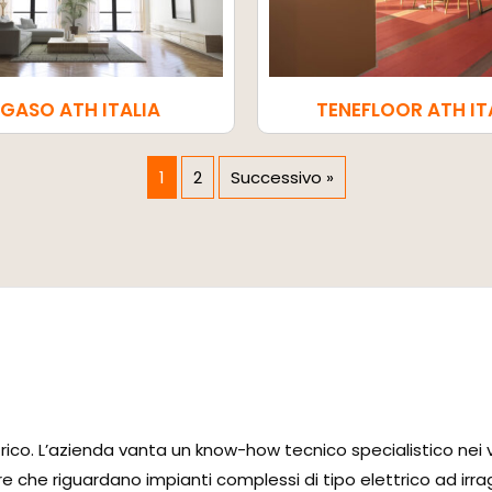
EGASO ATH ITALIA
TENEFLOOR ATH IT
1
2
Successivo »
rico. L’azienda vanta un know-how tecnico specialistico nei v
re che riguardano impianti complessi di tipo elettrico ad irr