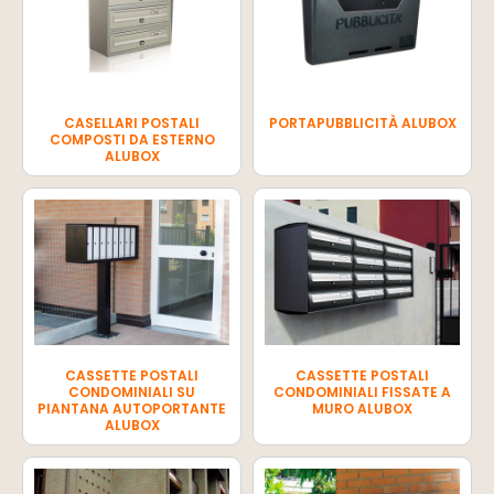
CASELLARI POSTALI
PORTAPUBBLICITÀ ALUBOX
COMPOSTI DA ESTERNO
ALUBOX
CASSETTE POSTALI
CASSETTE POSTALI
CONDOMINIALI SU
CONDOMINIALI FISSATE A
PIANTANA AUTOPORTANTE
MURO ALUBOX
ALUBOX