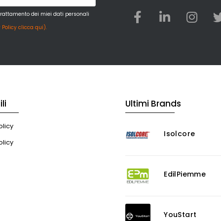
trattamento dei miei dati personali
 Policy clicca qui).
li
Ultimi Brands
licy
Isolcore
olicy
EdilPiemme
YouStart