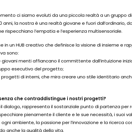
omento ci siamo evoluti da una piccola realtà a un gruppo di v
nni, la nostra è una realtà giovane e fuori dall’ordinario, dov
e rispecchiano l’empatia e l’esperienza multisensoriale.
use in un HUB creativo che definisce la visione di insieme e 
ava sono:
 giovani menti affiancano il committente dall’intuizione inizi
iluppo esecutivo del progetto;
rogetti di interni, che mira creare uno stile identitario anche
essenza che contraddistingue i nostri progetti?
d il dialogo, rappresenta il sostanziale punto di partenza per r
pecchiare pienamente il cliente e le sue necessità, i suoi valo
 ogni ambiente, la passione per l’innovazione e la ricerca cos
do anche la qualità della vita.