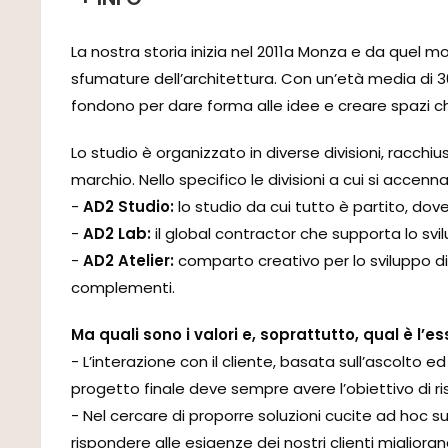
La nostra storia inizia nel 2011a Monza e da quel m
sfumature dell’architettura. Con un’età media di 30 a
fondono per dare forma alle idee e creare spazi ch
Lo studio è organizzato in diverse divisioni, racchi
marchio. Nello specifico le divisioni a cui si accenn
-
AD2 Studio:
lo studio da cui tutto è partito, dove
-
AD2 Lab:
il global contractor che supporta lo sv
-
AD2 Atelier:
comparto creativo per lo sviluppo di p
complementi.
Ma quali sono i valori e, soprattutto, qual è l’
- L’interazione con il cliente, basata sull’ascolto e
progetto finale deve sempre avere l’obiettivo di ris
- Nel cercare di proporre soluzioni cucite ad hoc su
rispondere alle esigenze dei nostri clienti miglioran